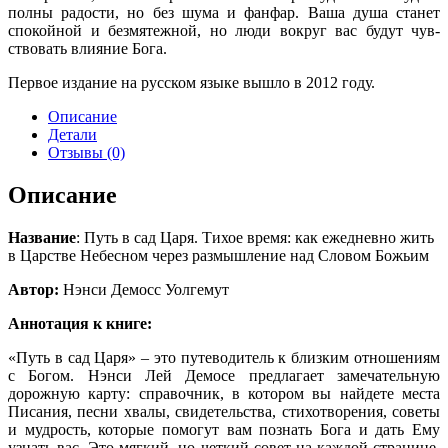
полны радости, но без шума и фанфар. Ваша душа станет
спокойной и безмятежной, но люди вокруг вас будут чув­
ствовать влияние Бога.
Первое издание на русском языке вышло в 2012 году.
Описание
Детали
Отзывы (0)
Описание
Название
: Путь в сад Царя. Тихое время: как ежедневно жить
в Царстве Небесном через размышление над Словом Божьим
Автор:
Нэнси Демосс Уолгемут
Аннотация к книге:
«Путь в сад Царя» – это путеводитель к близким отношени­ям
с Богом. Нэнси Лей Демосе предлагает замечательную
дорожную карту: справочник, в котором вы найдете места
Писания, песни хвалы, свидетельства, стихотворения, со­веты
и мудрость, которые помогут вам познать Бога и дать Ему
узнать вас. Это мягкий, но четкий совет на каждой странице,