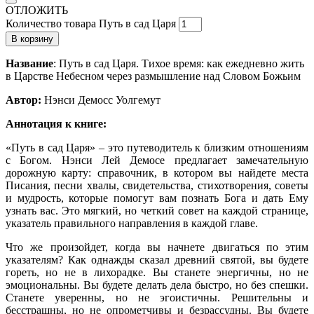
ОТЛОЖИТЬ
Количество товара Путь в сад Царя
В корзину
Название
: Путь в сад Царя. Тихое время: как ежедневно жить
в Царстве Небесном через размышление над Словом Божьим
Автор:
Нэнси Демосс Уолгемут
Аннотация к книге:
«Путь в сад Царя» – это путеводитель к близким отношени­ям
с Богом. Нэнси Лей Демосе предлагает замечательную
дорожную карту: справочник, в котором вы найдете места
Писания, песни хвалы, свидетельства, стихотворения, со­веты
и мудрость, которые помогут вам познать Бога и дать Ему
узнать вас. Это мягкий, но четкий совет на каждой странице,
указатель правильного направления в каждой главе.
Что же произойдет, когда вы начнете двигаться по этим
указателям? Как однажды сказал древний святой, вы будете
гореть, но не в лихорадке. Вы станете энергичны, но не
эмоциональны. Вы будете делать дела быстро, но без спеш­ки.
Станете уверенны, но не эгоистичны. Решительны и
бесстрашны, но не опрометчивы и безрассудны. Вы будете