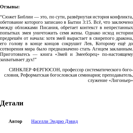
Отзывы:
“Сюжет Библии — это, по сути, развёрнутая история конфликта,
обетование которого записано в Бытии 3:15. Всё, что заключено
между обложками Писа­ния, обретает контекст в непрестанных
попытках змея уничтожить семя жены. Однако исход истории
предрешён от начала: хотя змей вырастает в свирепого дракона,
его голову в конце концов сокрушит Лев, Которому ещё до
сотво­рения мира было предназначено стать Агнцем закланным.
Приготовьтесь — книга «Змей и Змееборец» по-настоящему
захватывает дух!”
СИНКЛЕР ФЕРГЮСОН, профессор систематического бого­
словия, Реформатская богословская семинария; преподаватель,
служение «Лигоньер»
Детали
Автор
Населли Эндрю Дэвид