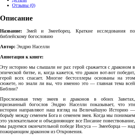
Отзывы (0)
Описание
Название:
Змей и Змееборец. Краткие исследования по
библейскому богословию
Автор:
Эндрю Населли
Аннотация к книге:
Эту историю мы слышали не раз: герой сражается с драконом в
эпической битве, и, когда кажется, что дракон вот-вот победит,
герой всех спасает. Многие бестселлеры основаны на этом
сюжете, но знали ли вы, что именно это — главная тема всей
Библии?
Прослеживая тему змеев и драконов в обоих Заветах,
признанный бого­слов Эндрю Населли показывает, что эти
истории направляют наш взгляд на Величайшую Историю —
борьбу между семенем Бога и семенем змея. Когда мы понимаем
это увлекательное и объединяющее все Писание пове­ствование,
мы радуемся окончательной победе Иисуса — Змееборца — над
пожирающим драконом из Откровения.