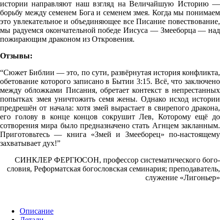
истории направляют наш взгляд на Величайшую Историю —
борьбу между семенем Бога и семенем змея. Когда мы понимаем
это увлекательное и объединяющее все Писание пове­ствование,
мы радуемся окончательной победе Иисуса — Змееборца — над
пожирающим драконом из Откровения.
Отзывы:
“Сюжет Библии — это, по сути, развёрнутая история конфликта,
обетование которого записано в Бытии 3:15. Всё, что заключено
между обложками Писа­ния, обретает контекст в непрестанных
попытках змея уничтожить семя жены. Однако исход истории
предрешён от начала: хотя змей вырастает в свирепого дракона,
его голову в конце концов сокрушит Лев, Которому ещё до
сотво­рения мира было предназначено стать Агнцем закланным.
Приготовьтесь — книга «Змей и Змееборец» по-настоящему
захватывает дух!”
СИНКЛЕР ФЕРГЮСОН, профессор систематического бого­
словия, Реформатская богословская семинария; преподаватель,
служение «Лигоньер»
Описание
Детали