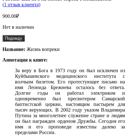
(
1
отзыв клиента)
900.00
₽
Нет в наличии
Подожду
Название:
Жизнь вопреки
Аннотация к книге:
За веру в Бога в 1973 году он был исключен из
Куйбышевского медицинского института с
волчьим билетом. Его протестующее письмо на
имя Леонида Брежнева осталось без ответа.
Долгие годы он работал электриком и
одновременно был пресвитером Самарской
баптистской церкви, настоящим пастырем для
тысяч верующих. В 2002 году указом Владимира
Путина за многолетнее служение стране и людям
он был награжден орденом Дружбы. Сегодня его
имя и его проповеди известны далеко за
пределами России.