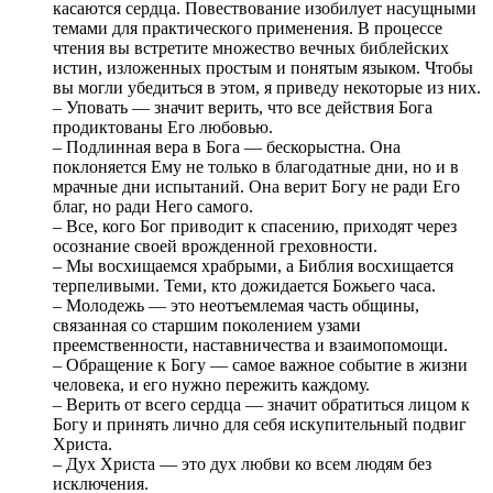
касаются сердца. Повествование изобилует насущными
темами для практического применения. В процессе
чтения вы встретите множество вечных библейских
истин, изложенных простым и понятым языком. Чтобы
вы могли убедиться в этом, я приведу некоторые из них.
– Уповать — значит верить, что все действия Бога
продиктованы Его любовью.
– Подлинная вера в Бога — бескорыстна. Она
поклоняется Ему не только в благодатные дни, но и в
мрачные дни испытаний. Она верит Богу не ради Его
благ, но ради Него самого.
– Все, кого Бог приводит к спасению, приходят через
осознание своей врожденной греховности.
– Мы восхищаемся храбрыми, а Библия восхищается
терпеливыми. Теми, кто дожидается Божьего часа.
– Молодежь — это неотъемлемая часть общины,
связанная со старшим поколением узами
преемственности, наставничества и взаимопомощи.
– Обращение к Богу — самое важное событие в жизни
человека, и его нужно пережить каждому.
– Верить от всего сердца — значит обратиться лицом к
Богу и принять лично для себя искупительный подвиг
Христа.
– Дух Христа — это дух любви ко всем людям без
исключения.