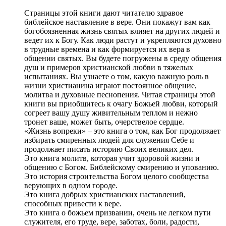
Страницы этой книги дают читателю здравое
библейское наставление в вере. Они покажут вам как
богобоязненная жизнь святых влияет на других людей и
ведет их к Богу. Как люди растут и укрепляются духовно
в трудные времена и как формируется их вера в
общении святых. Вы будете погружены в среду общения
душ и примеров христианской любви в тяжелых
испытаниях. Вы узнаете о том, какую важную роль в
жизни христианина играют постоянное общение,
молитва и духовные песнопения. Читая страницы этой
книги вы приобщитесь к очагу Божьей любви, который
согреет вашу душу живительным теплом и нежно
тронет ваше, может быть, очерствелое сердце.
«Жизнь вопреки» – это книга о том, как Бог продолжает
избирать смиренных людей для служения Себе и
продолжает писать историю Своих великих дел.
Это книга молитв, которая учит здоровой жизни и
общению с Богом. Библейскому смирению и упованию.
Это история строительства Богом целого сообщества
верующих в одном городе.
Это книга добрых христианских наставлений,
способных привести к вере.
Это книга о божьем призвании, очень не легком пути
служителя, его труде, вере, заботах, боли, радости,