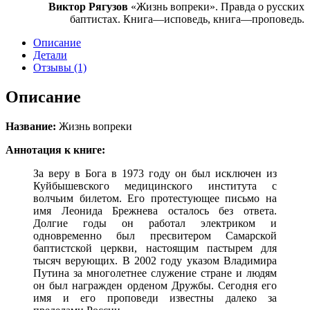
Виктор Рягузов
«Жизнь вопреки». Правда о русских
баптистах. Книга—исповедь, книга—проповедь.
Описание
Детали
Отзывы (1)
Описание
Название:
Жизнь вопреки
Аннотация к книге:
За веру в Бога в 1973 году он был исключен из
Куйбышевского медицинского института с
волчьим билетом. Его протестующее письмо на
имя Леонида Брежнева осталось без ответа.
Долгие годы он работал электриком и
одновременно был пресвитером Самарской
баптистской церкви, настоящим пастырем для
тысяч верующих. В 2002 году указом Владимира
Путина за многолетнее служение стране и людям
он был награжден орденом Дружбы. Сегодня его
имя и его проповеди известны далеко за