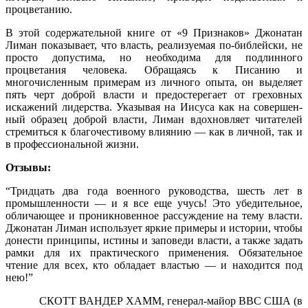
процветанию.
В этой содержательной книге от «9 Признаков» Джонатан
Лиман показывает, что власть, реализуемая по-библейски, не
просто допустима, но необходима для подлинного
процветания человека. Обращаясь к Писанию и
многочисленным примерам из личного опыта, он выделяет
пять черт доброй власти и предосте­регает от греховных
искажений лидерства. Указывая на Иисуса как на совершен­
ный образец доброй власти, Лиман вдохновляет читателей
стремиться к благо­честивому влиянию — как в личной, так и
в профессиональной жизни.
Отзывы:
“Тридцать два года военного руководства, шесть лет в
промышленности — и я все еще учусь! Это убедительное,
обличающее и проникновенное рассуж­дение на тему власти.
Джонатан Лиман использует яркие примеры и истории, чтобы
донести принципы, истины и заповеди власти, а также задать
рамки для их практического применения. Обязательное
чтение для всех, кто обладает вла­стью — и находится под
нею!”
СКОТТ ВАНДЕР ХАММ, генерал-майор ВВС США (в