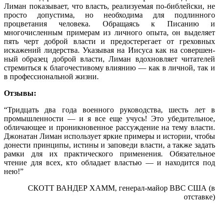
Лиман показывает, что власть, реализуемая по-библейски, не
просто допустима, но необходима для подлинного
процветания человека. Обращаясь к Писанию и
многочисленным примерам из личного опыта, он выделяет
пять черт доброй власти и предосте­регает от греховных
искажений лидерства. Указывая на Иисуса как на совершен­
ный образец доброй власти, Лиман вдохновляет читателей
стремиться к благо­честивому влиянию — как в личной, так и
в профессиональной жизни.
Отзывы:
“Тридцать два года военного руководства, шесть лет в
промышленности — и я все еще учусь! Это убедительное,
обличающее и проникновенное рассуж­дение на тему власти.
Джонатан Лиман использует яркие примеры и истории, чтобы
донести принципы, истины и заповеди власти, а также задать
рамки для их практического применения. Обязательное
чтение для всех, кто обладает вла­стью — и находится под
нею!”
СКОТТ ВАНДЕР ХАММ, генерал-майор ВВС США (в
отставке)