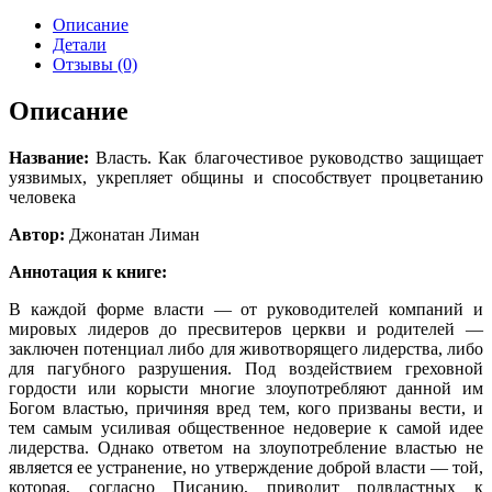
Описание
Детали
Отзывы (0)
Описание
Название:
Власть. Как благочестивое руководство защищает
уязвимых, укрепляет общины и способствует процветанию
человека
Автор:
Джонатан Лиман
Аннотация к книге:
В каждой форме власти — от руководителей компа­ний и
мировых лидеров до пресвитеров церкви и родителей —
заключен потенциал либо для животворящего лидерства, либо
для пагубного разрушения. Под воздействием греховной
гордо­сти или корысти многие злоупотребляют данной им
Богом властью, причиняя вред тем, кого призваны вести, и
тем самым усиливая общественное недоверие к самой идее
лидерства. Однако ответом на злоупотребление властью не
явля­ется ее устранение, но утверждение доброй власти — той,
которая, согласно Писанию, приводит подвластных к