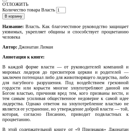
ОТЛОЖИТЬ
Количество товара Власть
В корзину
Название:
Власть. Как благочестивое руководство защищает
уязвимых, укрепляет общины и способствует процветанию
человека
Автор:
Джонатан Лиман
Аннотация к книге:
В каждой форме власти — от руководителей компа­ний и
мировых лидеров до пресвитеров церкви и родителей —
заключен потенциал либо для животворящего лидерства, либо
для пагубного разрушения. Под воздействием греховной
гордо­сти или корысти многие злоупотребляют данной им
Богом властью, причиняя вред тем, кого призваны вести, и
тем самым усиливая общественное недоверие к самой идее
лидерства. Однако ответом на злоупотребление властью не
явля­ется ее устранение, но утверждение доброй власти — той,
которая, согласно Писанию, приводит подвластных к
процветанию.
В этой содержательной книге от «9 Признаков» Джонатан