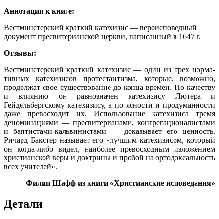
Аннотация к книге:
Вестминстерский краткий катехизис — вероисповедный
документ пресвитерианской церкви, написанный в 1647 г.
Отзывы:
Вестминстерский краткий катехизис — один из трех норма­
тивных катехизисов протестантизма, которые, возможно,
продолжат свое существование до конца времен.
По качеству
и влиянию он равнозначен катехизису Лютера и
Гейдельбергскому катехизису, а по ясности и продуманности
даже превосходит их.
Использование катехизиса тремя
деноминациями — пресви­терианами, конгрегационалистами
и баптистами-кальвини­стами — доказывает его ценность.
Ричард Бакстер называ­ет его «лучшим катехизисом, который
он когда-либо видел, наиболее превосходным изложением
христианской веры и доктрины и пробой на ортодоксальность
всех учителей».
Филип Шафф из книги «Христианские исповедания»
Детали