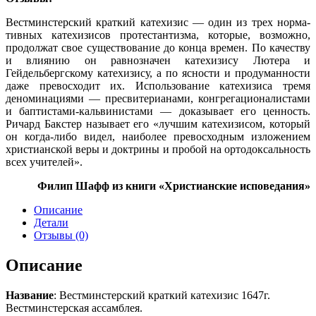
Вестминстерский краткий катехизис — один из трех норма­
тивных катехизисов протестантизма, которые, возможно,
продолжат свое существование до конца времен.
По качеству
и влиянию он равнозначен катехизису Лютера и
Гейдельбергскому катехизису, а по ясности и продуманности
даже превосходит их.
Использование катехизиса тремя
деноминациями — пресви­терианами, конгрегационалистами
и баптистами-кальвини­стами — доказывает его ценность.
Ричард Бакстер называ­ет его «лучшим катехизисом, который
он когда-либо видел, наиболее превосходным изложением
христианской веры и доктрины и пробой на ортодоксальность
всех учителей».
Филип Шафф из книги «Христианские исповедания»
Описание
Детали
Отзывы (0)
Описание
Название
: Вестминстерский краткий катехизис 1647г.
Вестминстерская ассамблея.