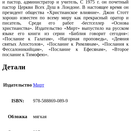
и пастор, администратор и учитель, С 1975 г. он почетный
пастор Церкви Всех Душ в Лондоне. В настоящее время он
президент об­щества «Христианское влияние». Джон Стотт
хорошо известен по всему миру как прекрасный оратор и
писатель, Среди его работ -бестселлер «Основа
христианства». Издательство «Мирт» выпустило на русском
языке его книги из серии «Библия говорит сегодня»:
«Послание к Галатам», «Нагорная проповедь», «Деяния
святых Апос­толов», «Послание к Римлянам», «Послания к
Фессалоникийцам», «Послание к Ефесянам», «Второе
послание к Тимофею».
Детали
Издательство
Мирт
ISBN:
978-588869-089-9
Обложка
мягкая