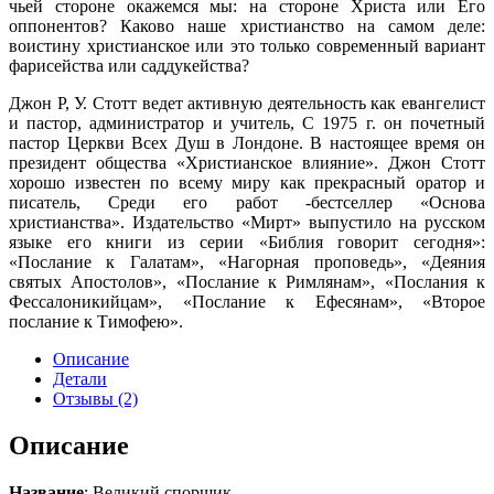
чьей стороне окажемся мы: на стороне Христа или Его
оппонентов? Каково наше христиан­ство на самом деле:
воистину христианское или это только совре­менный вариант
фарисейства или саддукейства?
Джон Р, У. Стотт ведет активную деятельность как евангелист
и пастор, администратор и учитель, С 1975 г. он почетный
пастор Церкви Всех Душ в Лондоне. В настоящее время он
президент об­щества «Христианское влияние». Джон Стотт
хорошо известен по всему миру как прекрасный оратор и
писатель, Среди его работ -бестселлер «Основа
христианства». Издательство «Мирт» выпустило на русском
языке его книги из серии «Библия говорит сегодня»:
«Послание к Галатам», «Нагорная проповедь», «Деяния
святых Апос­толов», «Послание к Римлянам», «Послания к
Фессалоникийцам», «Послание к Ефесянам», «Второе
послание к Тимофею».
Описание
Детали
Отзывы (2)
Описание
Название
: Великий спорщик