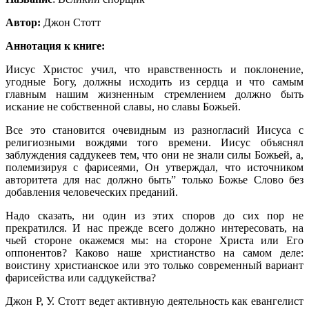
Автор:
Джон Стотт
Аннотация к книге:
Иисус Христос учил, что нравственность и поклонение,
угодные Богу, должны исходить из сердца и что самым
главным нашим жиз­ненным стремлением должно быть
искание не собственной славы, но славы Божьей.
Все это становится очевидным из разногласий Иисуса с
религи­озными вождями того времени. Иисус объяснял
заблуждения садду­кеев тем, что они не знали силы Божьей, а,
полемизируя с фарисея­ми, Он утверждал, что источником
авторитета для нас должно быть” только Божье Слово без
добавления человеческих преданий.
Надо сказать, ни один из этих споров до сих пор не
прекратился. И нас прежде всего должно интересовать, на
чьей стороне окажемся мы: на стороне Христа или Его
оппонентов? Каково наше христиан­ство на самом деле:
воистину христианское или это только совре­менный вариант
фарисейства или саддукейства?
Джон Р, У. Стотт ведет активную деятельность как евангелист