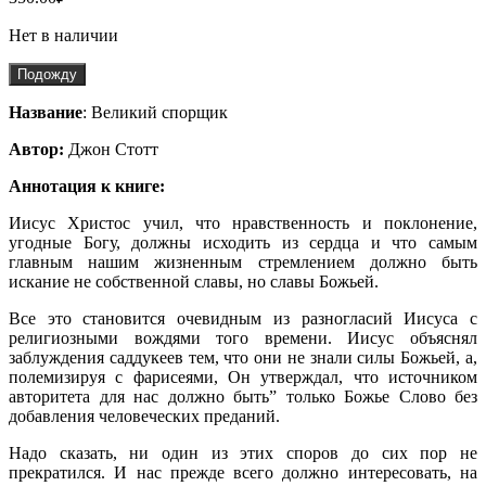
Нет в наличии
Подожду
Название
: Великий спорщик
Автор:
Джон Стотт
Аннотация к книге:
Иисус Христос учил, что нравственность и поклонение,
угодные Богу, должны исходить из сердца и что самым
главным нашим жиз­ненным стремлением должно быть
искание не собственной славы, но славы Божьей.
Все это становится очевидным из разногласий Иисуса с
религи­озными вождями того времени. Иисус объяснял
заблуждения садду­кеев тем, что они не знали силы Божьей, а,
полемизируя с фарисея­ми, Он утверждал, что источником
авторитета для нас должно быть” только Божье Слово без
добавления человеческих преданий.
Надо сказать, ни один из этих споров до сих пор не
прекратился. И нас прежде всего должно интересовать, на