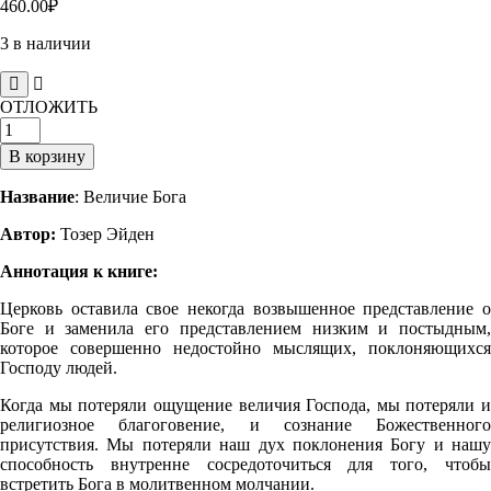
460.00
₽
3 в наличии
ОТЛОЖИТЬ
Количество
товара
В корзину
Величие
Бога
Название
: Величие Бога
Автор:
Тозер Эйден
Аннотация к книге:
Церковь оставила свое некогда возвышенное пред­ставление о
Боге и заменила его представлением низким и постыдным,
которое совершенно недостойно мыслящих, поклоняющихся
Господу людей.
Когда мы потеряли ощущение величия Господа, мы потеряли и
религиозное благоговение, и сознание Боже­ственного
присутствия. Мы потеряли наш дух поклонения Богу и нашу
способность внутренне сосредоточиться для того, чтобы
встретить Бога в молитвенном молчании.