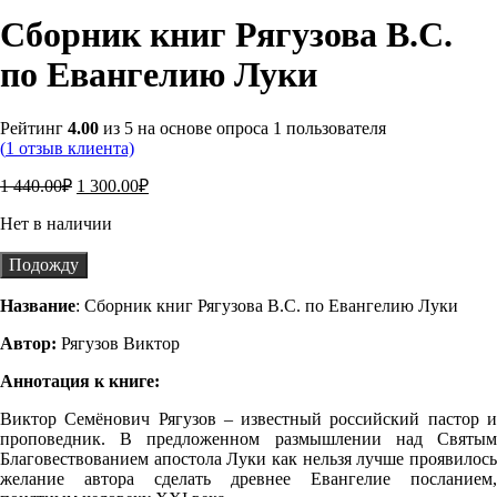
Сборник книг Рягузова В.С.
по Евангелию Луки
Рейтинг
4.00
из 5 на основе опроса
1
пользователя
(
1
отзыв клиента)
Первоначальная
Текущая
1 440.00
₽
1 300.00
₽
цена
цена:
Нет в наличии
составляла
1 300.00₽.
1 440.00₽.
Подожду
Название
: Сборник книг Рягузова В.С. по Евангелию Луки
Автор:
Рягузов Виктор
Аннотация к книге:
Виктор Семёнович Рягузов – известный россий­ский пастор и
проповедник. В предложенном размышлении над Святым
Благовествованием апостола Луки как нельзя лучше проявилось
желание автора сделать древнее Евангелие посланием,