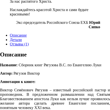
За нас распятого Христа.
Наслаждайтесь красотой Христа и сами будьте
красивыми!
Экс-председатель Российского Союза ЕХБ
Юрий
Сипко
Описание
Детали
Отзывы (1)
Описание
Название
: Сборник книг Рягузова В.С. по Евангелию Луки
Автор:
Рягузов Виктор
Аннотация к книге:
Виктор Семёнович Рягузов – известный россий­ский пастор и
проповедник. В предложенном размышлении над Святым
Благовествованием апостола Луки как нельзя лучше проявилось
желание автора сделать древнее Евангелие посланием,
понятным человеку XXI века.