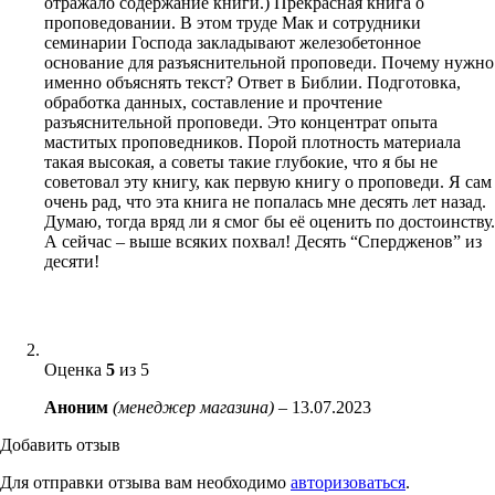
отражало содержание книги.) Прекрасная книга о
проповедовании. В этом труде Мак и сотрудники
семинарии Господа закладывают железобетонное
основание для разъяснительной проповеди. Почему нужно
именно объяснять текст? Ответ в Библии. Подготовка,
обработка данных, составление и прочтение
разъяснительной проповеди. Это концентрат опыта
маститых проповедников. Порой плотность материала
такая высокая, а советы такие глубокие, что я бы не
советовал эту книгу, как первую книгу о проповеди. Я сам
очень рад, что эта книга не попалась мне десять лет назад.
Думаю, тогда вряд ли я смог бы её оценить по достоинству.
А сейчас – выше всяких похвал! Десять “Спердженов” из
десяти!
Оценка
5
из 5
Аноним
(менеджер магазина)
–
13.07.2023
Добавить отзыв
Для отправки отзыва вам необходимо
авторизоваться
.