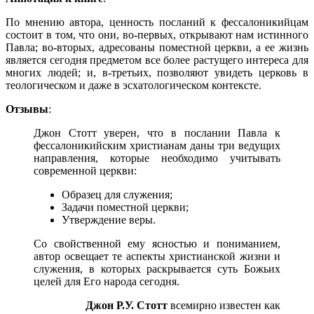
По мнению автора, ценность посланий к фессалоникийцам
состо­ит в том, что они, во-первых, открывают нам истинного
Павла; во-вторых, адресованы поместной церкви, а ее жизнь
является сегодня предметом все более растущего интереса для
многих людей; и, в-тре­тьих, позволяют увидеть церковь в
теологическом и даже в эсхато­логическом контексте.
Отзывы
:
Джон Стотт уверен, что в послании Павла к
фессалоникийским христианам даны три ведущих
направления, которые необходимо учитывать
современной церкви:
Образец для служения;
Задачи поместной церкви;
Утверждение веры.
Со свойственной ему ясностью и пониманием,
автор освещает те аспекты христианской жизни и
служения, в которых раскрывается суть Божьих
целей для Его народа сегодня.
Джон Р.У. Стотт
всемирно известен как