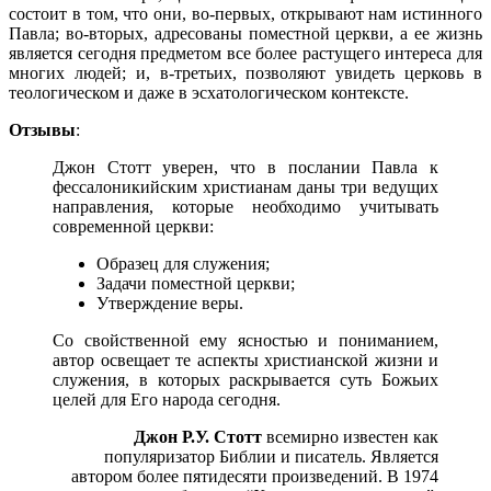
состо­ит в том, что они, во-первых, открывают нам истинного
Павла; во-вторых, адресованы поместной церкви, а ее жизнь
является сегодня предметом все более растущего интереса для
многих людей; и, в-тре­тьих, позволяют увидеть церковь в
теологическом и даже в эсхато­логическом контексте.
Отзывы
:
Джон Стотт уверен, что в послании Павла к
фессалоникийским христианам даны три ведущих
направления, которые необходимо учитывать
современной церкви:
Образец для служения;
Задачи поместной церкви;
Утверждение веры.
Со свойственной ему ясностью и пониманием,
автор освещает те аспекты христианской жизни и
служения, в которых раскрывается суть Божьих
целей для Его народа сегодня.
Джон Р.У. Стотт
всемирно известен как
популяризатор Библии и писатель. Является
автором более пятидесяти произведений. В 1974