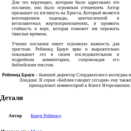
Для тех верующих, которым было адресовано это
посла­ние, оно было огромным утешением. Автор
призывает их взглянуть на Христа, Который является
воплощением надеж­ды, запечатленной в
ветхозаветных жертвоприношениях, и проявить
стойкость в вере, которая поможет им пережить
тяжелые времена.
Учение послания имеет огромную важность для
христиан. Реймонд Браун ярко и выразительно
показывает это в своем последовательном и
подробном комментарии, сопровождая его
библейским текстом.
Реймонд Браун
– бывший директор Спердженского кол­леджа в
Лондоне. В серии «Библия говорит сегодня» ему также
принадлежит комментарий к Книге Второзаконие.
Детали
Автор
Браун Реймонд