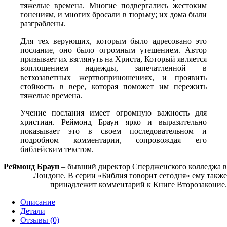
тяжелые времена. Многие подвергались жестоким
гонениям, и мно­гих бросали в тюрьму; их дома были
разграблены.
Для тех верующих, которым было адресовано это
посла­ние, оно было огромным утешением. Автор
призывает их взглянуть на Христа, Который является
воплощением надеж­ды, запечатленной в
ветхозаветных жертвоприношениях, и проявить
стойкость в вере, которая поможет им пережить
тяжелые времена.
Учение послания имеет огромную важность для
христиан. Реймонд Браун ярко и выразительно
показывает это в своем последовательном и
подробном комментарии, сопровождая его
библейским текстом.
Реймонд Браун
– бывший директор Спердженского кол­леджа в
Лондоне. В серии «Библия говорит сегодня» ему также
принадлежит комментарий к Книге Второзаконие.
Описание
Детали
Отзывы (0)