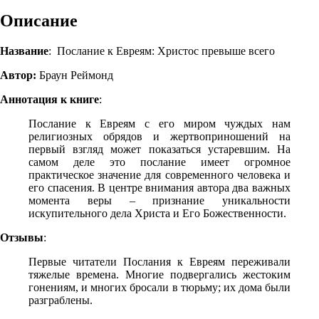
Описание
Название
: Послание к Евреям: Христос превыше всего
Автор:
Браун Реймонд
Аннотация к книге
:
Послание к Евреям с его миром чуждых нам
религиозных обрядов и жертвоприношений на
первый взгляд может показаться устаревшим. На
самом деле это послание имеет огромное
практическое значение для современного человека и
его спасения. В центре внимания автора два важных
момента веры – признание уникальности
искупительного дела Христа и Его Божественности.
Отзывы
:
Первые читатели Послания к Евреям переживали
тяжелые времена. Многие подвергались жестоким
гонениям, и мно­гих бросали в тюрьму; их дома были
разграблены.