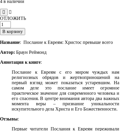
4 в наличии
ОТЛОЖИТЬ
Количество
товара
В корзину
Послание
к
Название
: Послание к Евреям: Христос превыше всего
Евреям
Автор:
Браун Реймонд
Аннотация к книге
:
Послание к Евреям с его миром чуждых нам
религиозных обрядов и жертвоприношений на
первый взгляд может показаться устаревшим. На
самом деле это послание имеет огромное
практическое значение для современного человека и
его спасения. В центре внимания автора два важных
момента веры – признание уникальности
искупительного дела Христа и Его Божественности.
Отзывы
:
Первые читатели Послания к Евреям переживали