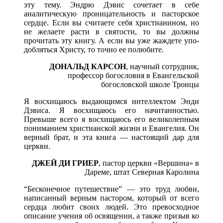
эту тему. Эндрю Дэвис сочетает в себе
аналитическую проницательность и пасторское
сердце. Если вы считаете себя христианином, но
не желаете расти в святости, то вы должны
прочитать эту книгу. А если вы уже жаждете упо­
добляться Христу, то точно ее полюбите.
ДОНАЛЬД КАРСОН
,
научный сотрудник,
профессор богословия в Евангельской
богословской
школе Троицы
Я восхищаюсь выдающимся интеллектом Энди
Дэвиса. Я восхищаюсь его начитанностью.
Превыше всего я восхищаюсь его великолепным
пониманием христианской жизни и Евангелия. Он
верный брат, и эта книга — настоящий дар для
церкви.
ДЖЕЙ ДИ ГРИЕР
,
пастор церкви «Вершина» в
Дареме, штат Северная Каролина
“Бесконечное путешествие” — это труд любви,
написан­ный верным пастором, который от всего
сердца любит своих людей. Это превосходное
описание учения об освяще­нии, а также призыв ко