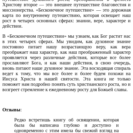
Христову второе — это внешнее путешествие благовестия и
миссионерства. «Бесконечное путешествие» — это дорожная
карта по внутреннему путешествию, которая освещает наш
рост в четырех ос­новных сферах: знании, вере, характере и
действии.
В «Бесконечном путешествии» мы узнаем, как Бог растит нас
в этих четырех сфе­рах. Мы увидим, как духовное знание
постоянно питает нашу возрастающую веру, как вера
преображает наш характер, как наш преображенный характер
проявля­ется через различные действия, которые все более
прославляют Бога, и как наши действия, в свою очередь,
вновь питают наше духовное знание. Эта восходящая спираль
ведет к тoмy, что мы все более и более будем похожи на
Иисуса Христа в нашей святости. Эта книга не только
поможет нам подробно понять суть христи­анского роста, но и
возгреет стремление к ежедневному росту для Божьей славы.
Отзывы
:
Редко встретишь книгу об освящении, которая
была бы написана глубоко и доступно и
одновременно с этим имела бы свежий взгляд на