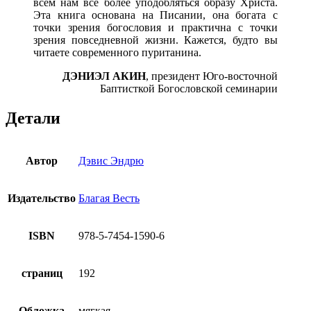
всем нам все более уподобляться образу Христа.
Эта книга основана на Писании, она богата с
точки зре­ния богословия и практична с точки
зрения повседневной жиз­ни. Кажется, будто вы
читаете современного пуританина.
ДЭНИЭЛ АКИН
,
президент Юго-восточной
Баптисткой Богословской семинарии
Детали
Автор
Дэвис Эндрю
Издательство
Благая Весть
ISBN
978-5-7454-1590-6
страниц
192
Обложка
мягкая