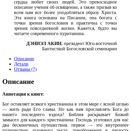
сердца любит своих людей. Это превосходное
описание учения об освяще­нии, а также призыв ко
всем нам все более уподобляться образу Христа.
Эта книга основана на Писании, она богата с
точки зре­ния богословия и практична с точки
зрения повседневной жиз­ни. Кажется, будто вы
читаете современного пуританина.
ДЭНИЭЛ АКИН
,
президент Юго-восточной
Баптисткой Богословской семинарии
Описание
Детали
Отзывы (7)
Описание
Аннотация к книге
:
Бог оставляет всякого христианина в этом мире с ясной целью
— жить ради Его славы. Но как нам прославлять Бога до
нашего последнего вздоха? Библия рас­крывает Божий
замысел для каждого христианина: Господь уготовил для нас
два бесконечных путешествия. первое — это внутреннее
путешествие духовно­го роста, преображения в зрелость