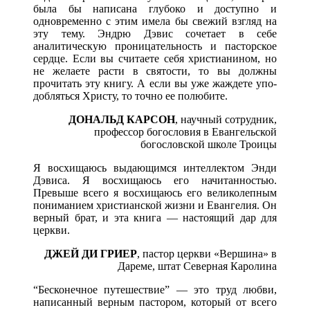
была бы написана глубоко и доступно и
одновременно с этим имела бы свежий взгляд на
эту тему. Эндрю Дэвис сочетает в себе
аналитическую проницательность и пасторское
сердце. Если вы считаете себя христианином, но
не желаете расти в святости, то вы должны
прочитать эту книгу. А если вы уже жаждете упо­
добляться Христу, то точно ее полюбите.
ДОНАЛЬД КАРСОН
,
научный сотрудник,
профессор богословия в Евангельской
богословской
школе Троицы
Я восхищаюсь выдающимся интеллектом Энди
Дэвиса. Я восхищаюсь его начитанностью.
Превыше всего я восхищаюсь его великолепным
пониманием христианской жизни и Евангелия. Он
верный брат, и эта книга — настоящий дар для
церкви.
ДЖЕЙ ДИ ГРИЕР
,
пастор церкви «Вершина» в
Дареме, штат Северная Каролина
“Бесконечное путешествие” — это труд любви,
написан­ный верным пастором, который от всего