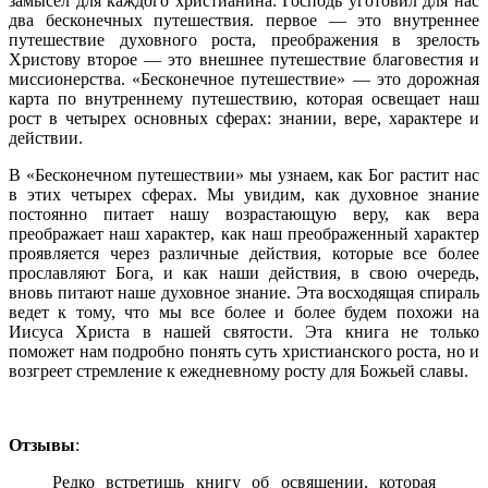
замысел для каждого христианина: Господь уготовил для нас
два бесконечных путешествия. первое — это внутреннее
путешествие духовно­го роста, преображения в зрелость
Христову второе — это внешнее путешествие благовестия и
миссионерства. «Бесконечное путешествие» — это дорожная
карта по внутреннему путешествию, которая освещает наш
рост в четырех ос­новных сферах: знании, вере, характере и
действии.
В «Бесконечном путешествии» мы узнаем, как Бог растит нас
в этих четырех сфе­рах. Мы увидим, как духовное знание
постоянно питает нашу возрастающую веру, как вера
преображает наш характер, как наш преображенный характер
проявля­ется через различные действия, которые все более
прославляют Бога, и как наши действия, в свою очередь,
вновь питают наше духовное знание. Эта восходящая спираль
ведет к тoмy, что мы все более и более будем похожи на
Иисуса Христа в нашей святости. Эта книга не только
поможет нам подробно понять суть христи­анского роста, но и
возгреет стремление к ежедневному росту для Божьей славы.
Отзывы
:
Редко встретишь книгу об освящении, которая